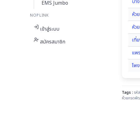
บาง
EMS Jumbo
ห้ว
NOPLINK
ห้ว
เข้าสู่ระบบ
เที่
สมัครสมาชิก
แพร
โพง
Tags :
รหั
ห้วยกรดพัฒ