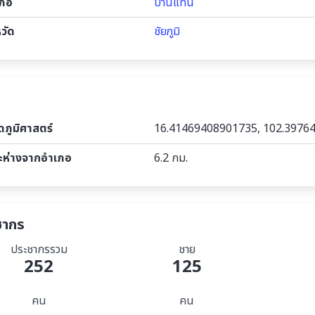
เภอ
บ้านแท่น
หวัด
ชัยภูมิ
ัดภูมิศาสตร์
16.41469408901735, 102.397
ะห่างจากอำเภอ
6.2 กม.
ชากร
ประชากรรวม
ชาย
252
125
คน
คน