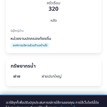
ครัวเรือน
320
หลัง
มีผู้ใหญ่บ้าน
หน่วยงานปกครองท้องถิ่น
องค์การบริหารส่วนตำบลบ้านไร่
ทรัพยากรน้ำ
ฝาย
ฝายปรกใหญ่
Tags :
บ้านโนนสำราญ หมู่ที่ 2 ตำบลบ้านไร่ อำเภอเทพสถิต จังหวัดชัยภูมิ
,
หมู่บ้านโนน
สำราญ ชัยภูมิ
,
ประชากร หมู่บ้านบ้านไร่ อำเภอเทพสถิต จังหวัดชัยภูมิ
เราใช้คุกกี้เพื่อปรับปรุงประสบการณ์การใช้งานของคุณ การใช้เว็บไซต์นี้ต่อ