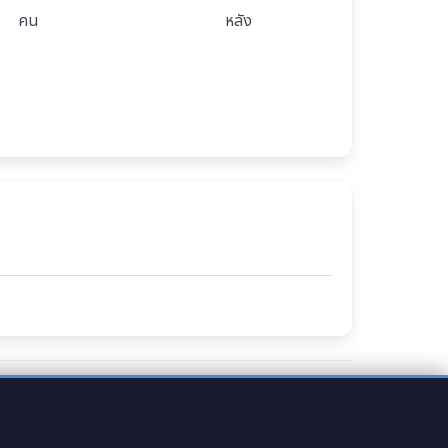
คน
หลัง
ะชากร หมู่บ้านห้วยแย้ อำเภอหนองบัวระเหว จังหวัดชัยภูมิ