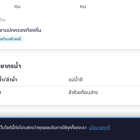
คน
คน
่บ้าน
ยงานปกครองท้องถิ่น
ลตำบลห้วยแย้
พยากรน้ำ
น้ำ/ลำน้ำ
แม่น้ำชี
ย
ลำห้วยก้อนล่าง
ใหม่สามัคคี หมู่ที่ 2 ตำบลห้วยแย้ อำเภอหนองบัวระเหว จังหวัดชัยภูมิ
,
หมู่บ้านใหม่สามัคคี ชัยภูมิ
,
ปร
เว็บไซต์นี้ต่อไปแสดงว่าคุณยอมรับการใช้คุกกี้ของเรา
นโยบายคุกกี้