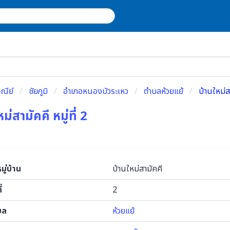
ณีย์
ชัยภูมิ
อำเภอหนองบัวระเหว
ตำบลห้วยแย้
บ้านใหม่สา
ม่สามัคคี หมู่ที่ 2
หมู่บ้าน
บ้านใหม่สามัคคี
่
2
บล
ห้วยแย้