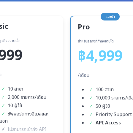
แนะนำ
sic
Pro
ธุรกิจขนาดเล็ก
สำหรับธุรกิจที่กำลังเติบโต
999
฿4,999
น
/เดือน
✓
10 สาขา
✓
100 สาขา
✓
2,000 รายการ/เดือน
✓
10,000 รายการ/เดื
✓
10 ผู้ใช้
✓
50 ผู้ใช้
✓
ซัพพอร์ตทางอีเมลและ
✓
Priority Support
แชท
✓
API Access
✗
ไม่สามารถเข้าถึง API