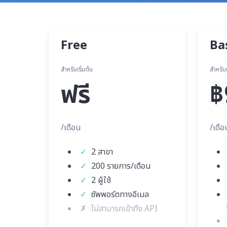
Free
Ba
สำหรับเริ่มต้น
สำหรับ
ฟรี
฿
/เดือน
/เดือ
✓
2 สาขา
✓
200 รายการ/เดือน
✓
2 ผู้ใช้
✓
ซัพพอร์ตทางอีเมล
✗
ไม่สามารถเข้าถึง API