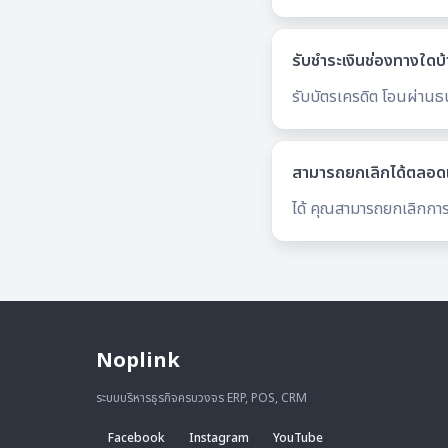
รับชำระเงินช่องทางใดบ
รับบัตรเครดิต โอนผ่านธ
สามารถยกเลิกได้ตลอดเ
ได้ คุณสามารถยกเลิกการ
Noplink
ระบบบริหารธุรกิจครบวงจร ERP, POS, CRM
Facebook
Instagram
YouTube