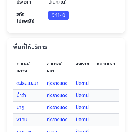
ประเภท
ปณภ.(ญ)
รหัส
94140
ไปรษณีย์
พื้นที่ให้บริการ
ตำบล/
อำเภอ/
จังหวัด
หมายเหตุ
แขวง
เขต
ตะโละแมะนา
ทุ่งยางแดง
ปัตตานี
น้ำดำ
ทุ่งยางแดง
ปัตตานี
ปากู
ทุ่งยางแดง
ปัตตานี
พิเทน
ทุ่งยางแดง
ปัตตานี
กระเสาะ
มายอ
ปัตตานี