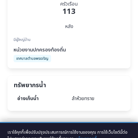
ครัวเรือน
113
หลัง
มีผู้ใหญ่บ้าน
หน่วยงานปกครองท้องถิ่น
เทศบาลตำบลพรเจริญ
ทรัพยากรน้ำ
อ่างเก็บน้ำ
ลำห้วยทราย
Tags :
บ้านอุดมสุข หมู่ที่ 11 ตำบลพรเจริญ อำเภอพรเจริญ จังหวัดบึงกาฬ
,
หมู่บ้าน
อุดมสุข บึงกาฬ
,
ประชากร หมู่บ้านพรเจริญ อำเภอพรเจริญ จังหวัดบึงกาฬ
เราใช้คุกกี้เพื่อปรับปรุงประสบการณ์การใช้งานของคุณ การใช้เว็บไซต์นี้ต่อ