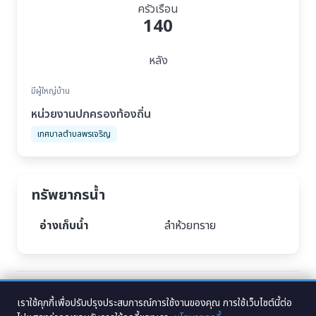
ครัวเรือน
140
หลัง
มีผู้ใหญ่บ้าน
หน่วยงานปกครองท้องถิ่น
เทศบาลตำบลพรเจริญ
ทรัพยากรน้ำ
อ่างเก็บน้ำ
ลำห้วยทราย
Tags :
บ้านอุดมพร หมู่ที่ 9 ตำบลพรเจริญ อำเภอพรเจริญ จังหวัดบึงกาฬ
,
หมู่บ้าน
อุดมพร บึงกาฬ
,
ประชากร หมู่บ้านพรเจริญ อำเภอพรเจริญ จังหวัดบึงกาฬ
เราใช้คุกกี้เพื่อปรับปรุงประสบการณ์การใช้งานของคุณ การใช้เว็บไซต์นี้ต่อ