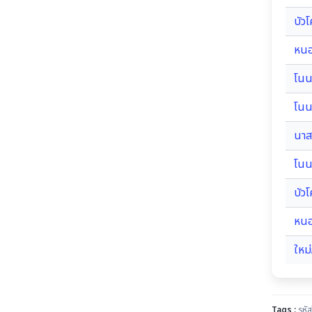
บัวโ
หนอ
โนน
โนน
นาส
โนน
บัว
หนอ
ใหม่
Tags :
รหัส