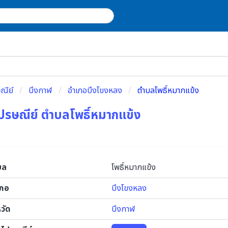
ณีย์
บึงกาฬ
อำเภอบึงโขงหลง
ตำบลโพธิ์หมากแข้ง
ปรษณีย์ ตำบลโพธิ์หมากแข้ง
บล
โพธิ์หมากแข้ง
เภอ
บึงโขงหลง
หวัด
บึงกาฬ