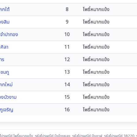
คกใต้
8
โพธิ์หมากแข้ง
งสิม
9
โพธิ์หมากแข้ง
จำปาทอง
10
โพธิ์หมากแข้ง
ศิลา
11
โพธิ์หมากแข้ง
าร
12
โพธิ์หมากแข้ง
ชมภู
13
โพธิ์หมากแข้ง
โคกใหม่
14
โพธิ์หมากแข้ง
งบัวงาม
15
โพธิ์หมากแข้ง
ภูเจริญ
16
โพธิ์หมากแข้ง
ไปรษณีย์ โพธิ์หมากแข้ง
,
รหัสไปรษณีย์ บึงโขงหลง
,
รหัสไปรษณีย์ บึงกาฬ
,
รหัสไปรษณีย์ 38220
,