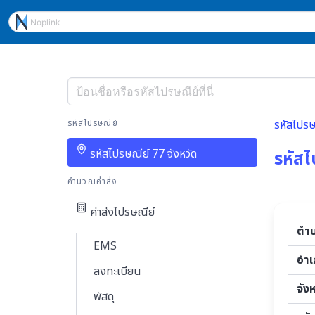
รหัสไปรษณีย์
รหัสไปรษ
รหัสไปรษณีย์ 77 จังหวัด
รหัสไ
คำนวณค่าส่ง
ค่าส่งไปรษณีย์
ตำ
EMS
อำ
ลงทะเบียน
จัง
พัสดุ