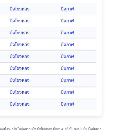
บึงโขงหลง
บึงกาฬ
บึงโขงหลง
บึงกาฬ
บึงโขงหลง
บึงกาฬ
บึงโขงหลง
บึงกาฬ
บึงโขงหลง
บึงกาฬ
บึงโขงหลง
บึงกาฬ
บึงโขงหลง
บึงกาฬ
บึงโขงหลง
บึงกาฬ
บึงโขงหลง
บึงกาฬ
รหัสไปรษณีย์ โพธิ์หมากแข้ง บึงโขงหลง บึงกาฬ
,
รหัสไปรษณีย์ บ้านโพธิ์หมาก