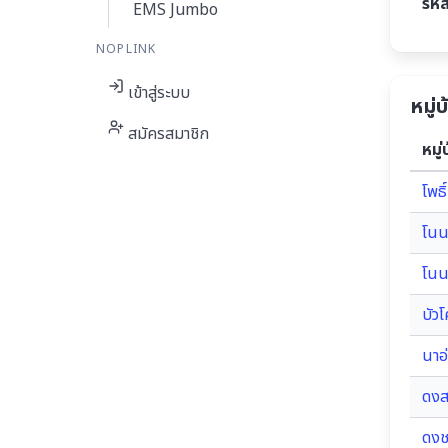
รหั
EMS Jumbo
NOPLINK
เข้าสู่ระบบ
หมู่
สมัครสมาชิก
หมู่
โพธ
โนน
โนน
บัว
นาอ
ดงส
ดงช