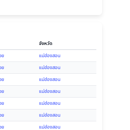
จังหวัด
อย
แม่ฮ่องสอน
อย
แม่ฮ่องสอน
อย
แม่ฮ่องสอน
อย
แม่ฮ่องสอน
อย
แม่ฮ่องสอน
อย
แม่ฮ่องสอน
อย
แม่ฮ่องสอน