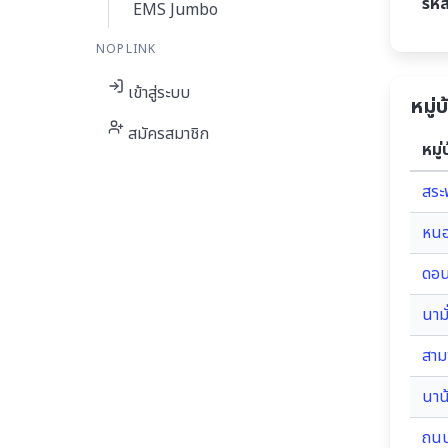
รหั
EMS Jumbo
NOPLINK
เข้าสู่ระบบ
หมู่
สมัครสมาชิก
หมู่
สระ
หนอ
ดอน
นามั
สาม
นาน
ถน