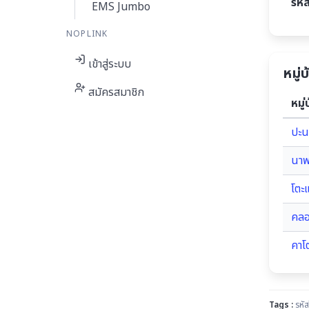
รหั
EMS Jumbo
NOPLINK
เข้าสู่ระบบ
หมู่
สมัครสมาชิก
หมู่
ปะน
นาพ
โตะแ
คลอ
คาโ
Tags :
รหัส