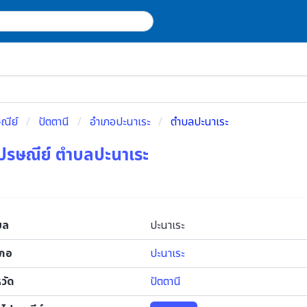
ณีย์
ปัตตานี
อำเภอปะนาเระ
ตำบลปะนาเระ
ปรษณีย์ ตำบลปะนาเระ
บล
ปะนาเระ
เภอ
ปะนาเระ
หวัด
ปัตตานี