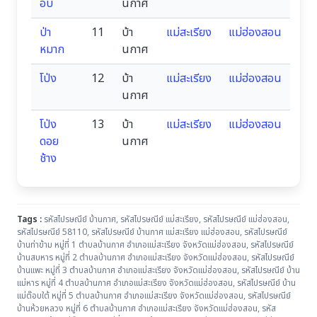
อบ
นกาศ
ป่า
11
บ้า
แม่สะเรียง
แม่ฮ่องสอน
หมาก
นกาศ
โป่ง
12
บ้า
แม่สะเรียง
แม่ฮ่องสอน
นกาศ
โป่ง
13
บ้า
แม่สะเรียง
แม่ฮ่องสอน
ดอย
นกาศ
ช้าง
Tags :
รหัสไปรษณีย์ บ้านกาศ
,
รหัสไปรษณีย์ แม่สะเรียง
,
รหัสไปรษณีย์ แม่ฮ่องสอน
,
รหัสไปรษณีย์ 58110
,
รหัสไปรษณีย์ บ้านกาศ แม่สะเรียง แม่ฮ่องสอน
,
รหัสไปรษณีย์
บ้านท่าข้าม หมู่ที่ 1 ตำบลบ้านกาศ อำเภอแม่สะเรียง จังหวัดแม่ฮ่องสอน
,
รหัสไปรษณีย์
บ้านสบหาร หมู่ที่ 2 ตำบลบ้านกาศ อำเภอแม่สะเรียง จังหวัดแม่ฮ่องสอน
,
รหัสไปรษณีย์
บ้านแพะ หมู่ที่ 3 ตำบลบ้านกาศ อำเภอแม่สะเรียง จังหวัดแม่ฮ่องสอน
,
รหัสไปรษณีย์ บ้าน
แม่หาร หมู่ที่ 4 ตำบลบ้านกาศ อำเภอแม่สะเรียง จังหวัดแม่ฮ่องสอน
,
รหัสไปรษณีย์ บ้าน
แม่ต๊อบใต้ หมู่ที่ 5 ตำบลบ้านกาศ อำเภอแม่สะเรียง จังหวัดแม่ฮ่องสอน
,
รหัสไปรษณีย์
บ้านห้วยหลวง หมู่ที่ 6 ตำบลบ้านกาศ อำเภอแม่สะเรียง จังหวัดแม่ฮ่องสอน
,
รหัส