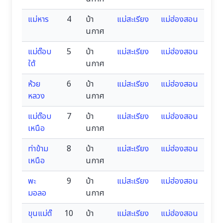
แม่หาร
4
บ้า
แม่สะเรียง
แม่ฮ่องสอน
นกาศ
แม่ต๊อบ
5
บ้า
แม่สะเรียง
แม่ฮ่องสอน
ใต้
นกาศ
ห้วย
6
บ้า
แม่สะเรียง
แม่ฮ่องสอน
หลวง
นกาศ
แม่ต๊อบ
7
บ้า
แม่สะเรียง
แม่ฮ่องสอน
เหนือ
นกาศ
ท่าข้าม
8
บ้า
แม่สะเรียง
แม่ฮ่องสอน
เหนือ
นกาศ
พะ
9
บ้า
แม่สะเรียง
แม่ฮ่องสอน
มอลอ
นกาศ
ขุนแม่ต๊
10
บ้า
แม่สะเรียง
แม่ฮ่องสอน