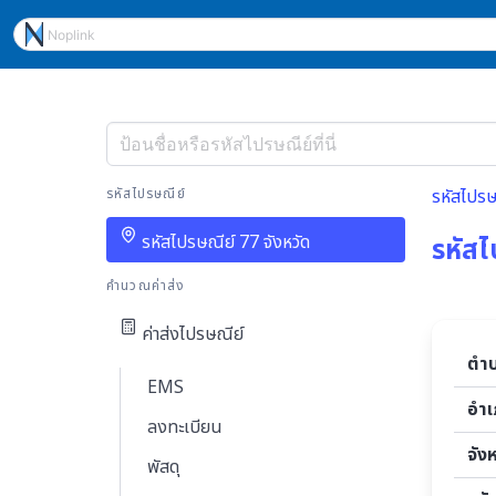
รหัสไปรษณีย์
รหัสไปรษ
รหัสไปรษณีย์ 77 จังหวัด
รหัสไ
คำนวณค่าส่ง
ค่าส่งไปรษณีย์
ตำ
EMS
อำ
ลงทะเบียน
จัง
พัสดุ