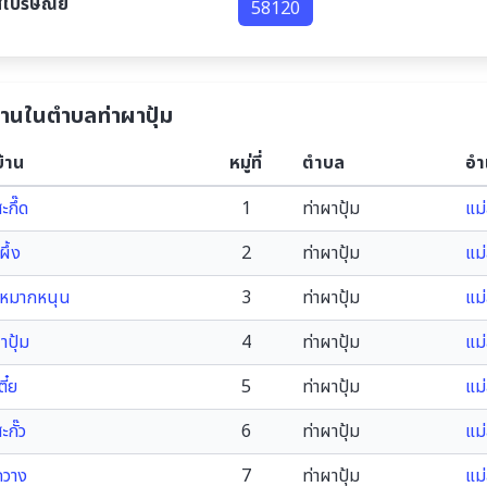
สไปรษณีย์
58120
บ้านในตำบลท่าผาปุ้ม
บ้าน
หมู่ที่
ตำบล
อำ
ะกึ๊ด
1
ท่าผาปุ้ม
แม
ผึ้ง
2
ท่าผาปุ้ม
แม
ยหมากหนุน
3
ท่าผาปุ้ม
แม
าปุ้ม
4
ท่าผาปุ้ม
แม
ตี๋ย
5
ท่าผาปุ้ม
แม
ะกั๊ว
6
ท่าผาปุ้ม
แม
กวาง
7
ท่าผาปุ้ม
แม