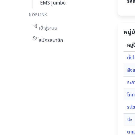
รหั
EMS Jumbo
NOPLINK
เข้าสู่ระบบ
หมู่
สมัครสมาชิก
หมู่
ตั้ง
สัง
ระก
โคก
ระไซ
ปะ
ตาเ