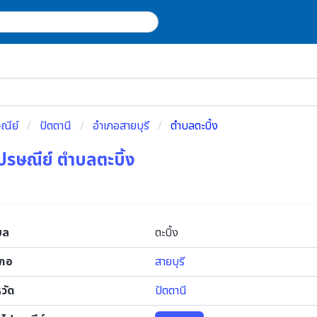
ณีย์
ปัตตานี
อำเภอสายบุรี
ตำบลตะบิ้ง
ปรษณีย์ ตำบลตะบิ้ง
บล
ตะบิ้ง
เภอ
สายบุรี
หวัด
ปัตตานี