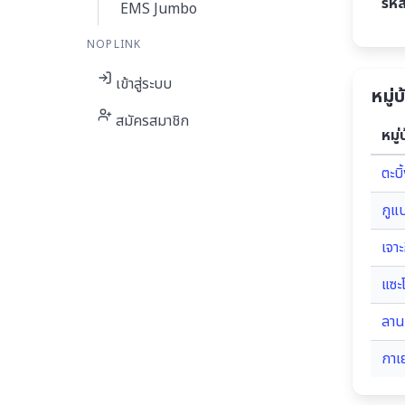
รหั
EMS Jumbo
NOPLINK
เข้าสู่ระบบ
หมู่
สมัครสมาชิก
หมู่
ตะบิ
กูแ
เจา
แซะ
ลาน
กาเ