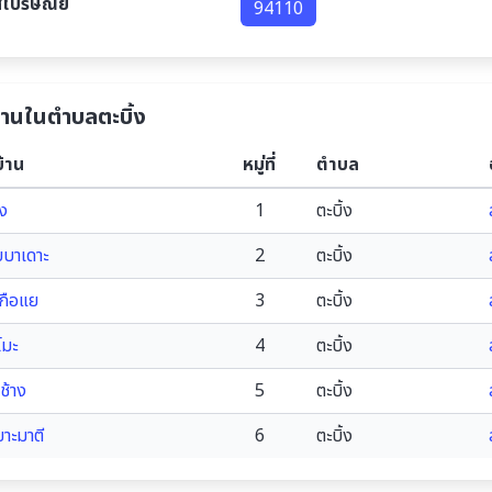
สไปรษณีย์
94110
บ้านในตำบลตะบิ้ง
บ้าน
หมู่ที่
ตำบล
้ง
1
ตะบิ้ง
บบาเดาะ
2
ตะบิ้ง
ะกือแย
3
ตะบิ้ง
โมะ
4
ตะบิ้ง
ช้าง
5
ตะบิ้ง
ยาะมาตี
6
ตะบิ้ง