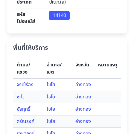
ประเภท
ปณภ.(ล)
รหัส
14140
ไปรษณีย์
พื้นที่ให้บริการ
ตำบล/
อำเภอ/
จังหวัด
หมายเหตุ
แขวง
เขต
จรเข้ร้อง
ไชโย
อ่างทอง
ชะไว
ไชโย
อ่างทอง
ชัยฤทธิ์
ไชโย
อ่างทอง
ตรีณรงค์
ไชโย
อ่างทอง
ราชสถิตย์
ไชโย
อ่างทอง